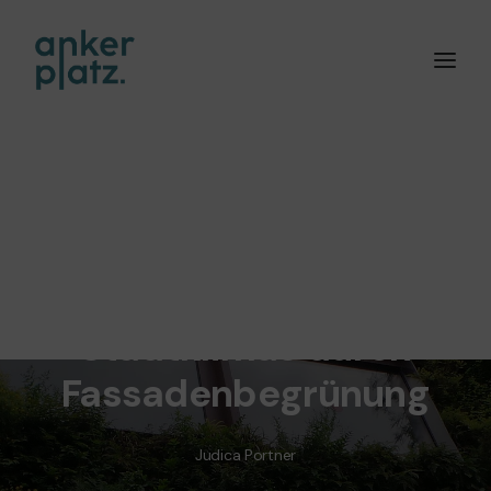
In
Energiewende
,
Klimakrise
,
Umweltschutz
,
Nachhaltigkeit
•
10. Juli 2023
•
1 Minutes
Verbesserung des
Stadtklimas durch
Fassadenbegrünung
Judica Portner