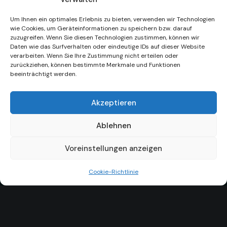
Über uns
Um Ihnen ein optimales Erlebnis zu bieten, verwenden wir Technologien
Portfolio
wie Cookies, um Geräteinformationen zu speichern bzw. darauf
Treibgut
zuzugreifen. Wenn Sie diesen Technologien zustimmen, können wir
Daten wie das Surfverhalten oder eindeutige IDs auf dieser Website
Kontakt
verarbeiten. Wenn Sie Ihre Zustimmung nicht erteilen oder
zurückziehen, können bestimmte Merkmale und Funktionen
Datenschutz
beeinträchtigt werden.
AGBs
Cookie-Richtlinien
Akzeptieren
Impressum
Ablehnen
Adresse
Voreinstellungen anzeigen
ankerplatz
Cookie-Richtlinie
Kommunikation
Arnemannstraße 1
22765 Hamburg